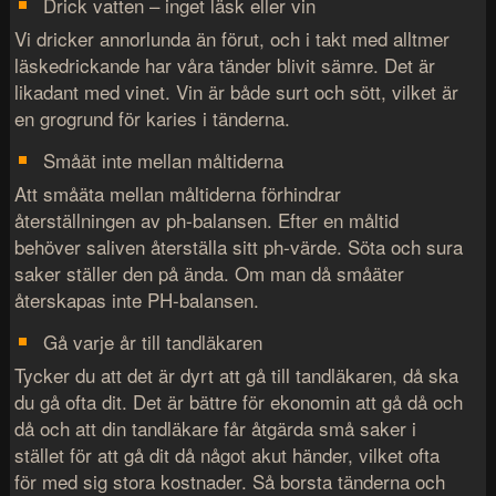
Drick vatten – inget läsk eller vin
Vi dricker annorlunda än förut, och i takt med alltmer
läskedrickande har våra tänder blivit sämre. Det är
likadant med vinet. Vin är både surt och sött, vilket är
en grogrund för karies i tänderna.
Småät inte mellan måltiderna
Att småäta mellan måltiderna förhindrar
återställningen av ph-balansen. Efter en måltid
behöver saliven återställa sitt ph-värde. Söta och sura
saker ställer den på ända. Om man då småäter
återskapas inte PH-balansen.
Gå varje år till tandläkaren
Tycker du att det är dyrt att gå till tandläkaren, då ska
du gå ofta dit. Det är bättre för ekonomin att gå då och
då och att din tandläkare får åtgärda små saker i
stället för att gå dit då något akut händer, vilket ofta
för med sig stora kostnader. Så borsta tänderna och