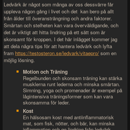
Ledvärk är något som många av oss dessvärre får
uppleva någon gång i livet och det kan bero på allt
från ålder till överansträngning och andra faktorer.
Smärtan och stelheten kan vara överväldigande, och
det är viktigt att hitta lindring på ett sätt som är
skonsamt för kroppen. I det här inlägget kommer jag
att dela några tips för att hantera ledvärk och lyfta
fram
https://testosteron.se/ledvark/vitaepro/
som en
möjlig lösning.
Motion och Träning
Regelbunden och skonsam träning kan stärka
musklerna runt lederna och minska smärtan.
Simning, yoga och promenader är exempel på
lågintensiva träningsformer som kan vara
skonsamma för leder.
Kost
En hälsosam kost med antiinflammatorisk
mat, som fisk, nötter, och bär, kan minska
inflammation och ge lindring från ledvärk.