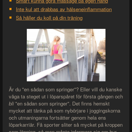
Smart kunna göra massage på egen hand
Inte kul att drabbas av hälseneinflammation
Så håller du koll på din träning
Är du "en sådan som springer"? Eller vill du kanske
våga ta steget ut i löparspåret för första gången och
"en sådan som springer". Det finns hemskt
bli
mycket att tänka på som nybörjare i joggingskorna
och utmaningarna fortsätter genom hela ens
löparkarriär. Få sporter sliter så mycket på kroppen
som löpning, så man måste informera sig om hur