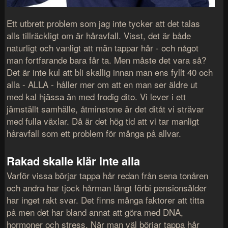
Ett utbrett problem som jag inte tycker att det talas
alls tillräckligt om är håravfall. Visst, det är både
naturligt och vanligt att män tappar hår - och något
man fortfarande bara får ta. Men måste det vara så?
Det är inte kul att bli skallig innan man ens fyllt 40 och
alla - ALLA - håller mer om att en man ser äldre ut
med kal hjässa än med frodig dito. Vi lever i ett
jämställt samhälle, åtminstone är det ditåt vi strävar
med fulla växlar. Då är det hög tid att vi tar manligt
håravfall som ett problem för många på allvar.
Rakad skalle klär inte alla
Varför vissa börjar tappa hår redan från sena tonåren
och andra har tjock hårman långt förbi pensionsålder
har inget rakt svar. Det finns många faktorer att titta
på men det har bland annat att göra med DNA,
hormoner och stress. När man väl börjar tappa hår