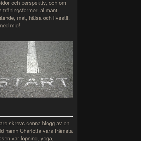
 sidor och perspektiv, och om
a träningsformer, allmänt
ende, mat, hälsa och livsstil.
 med mig!
gare skrevs denna blogg av en
 vid namn Charlotta vars främsta
ssen var löpning, yoga,