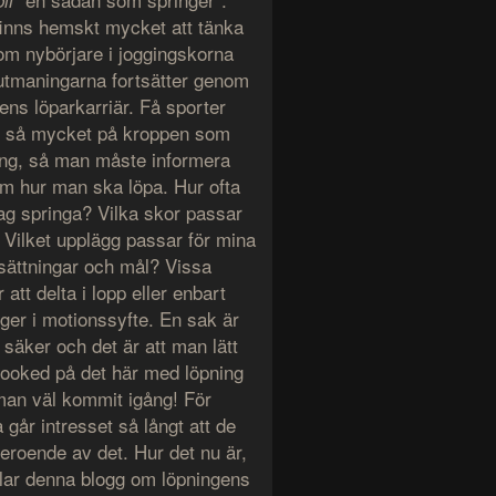
bli
finns hemskt mycket att tänka
om nybörjare i joggingskorna
utmaningarna fortsätter genom
ens löparkarriär. Få sporter
er så mycket på kroppen som
ing, så man måste informera
om hur man ska löpa. Hur ofta
jag springa? Vilka skor passar
 Vilket upplägg passar för mina
tsättningar och mål? Vissa
r att delta i lopp eller enbart
nger i motionssyfte. En sak är
 säker och det är att man lätt
 hooked på det här med löpning
man väl kommit igång! För
 går intresset så långt att de
beroende av det. Hur det nu är,
lar denna blogg om löpningens