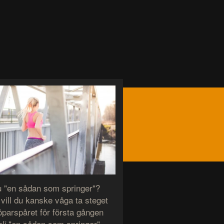
u "en sådan som springer"?
 vill du kanske våga ta steget
löparspåret för första gången
"en sådan som springer".