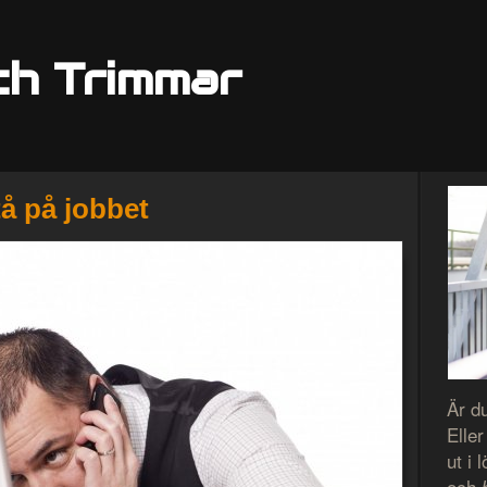
ch Trimmar
tå på jobbet
Är d
Eller
ut i 
och