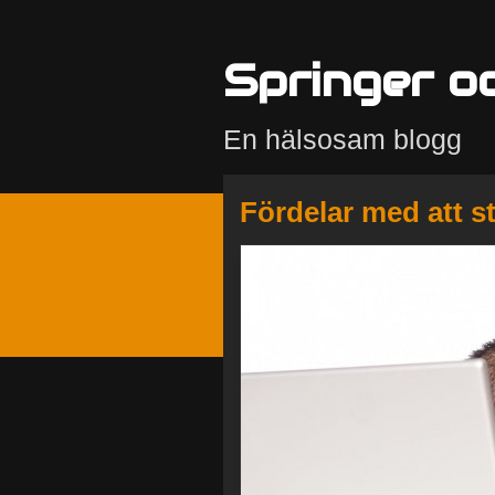
Springer o
En hälsosam blogg
Fördelar med att s