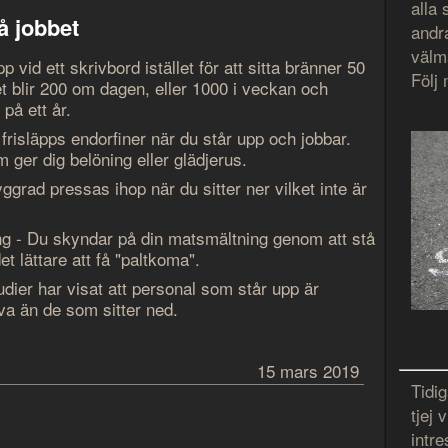
alla
å jobbet
andr
välmå
pp vid ett skrivbord istället för att sitta bränner 50
Följ
t blir 200 om dagen, eller 1000 i veckan och
på ett år.
 frisläpps endorfiner när du står upp och jobbar.
ger dig belöning eller glädjerus.
yggrad pressas ihop när du sitter ner vilket inte är
g - Du skyndar på din matsmältning genom att stå
et lättare att få "paltkoma".
tudier har visat att personal som står upp är
va än de som sitter ned.
15 mars 2019
Tidi
tjej
intre