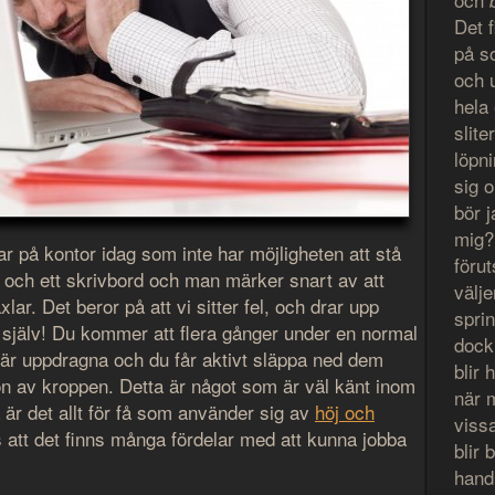
Det 
på s
och 
hela 
slit
löpn
sig 
bör 
mig?
r på kontor idag som inte har möjligheten att stå
föru
 och ett skrivbord och man märker snart av att
välje
lar. Det beror på att vi sitter fel, och drar upp
spri
 själv! Du kommer att flera gånger under en normal
dock
 är uppdragna och du får aktivt släppa ned dem
blir
ion av kroppen. Detta är något som är väl känt inom
när 
är det allt för få som använder sig av
höj och
vissa
ts att det finns många fördelar med att kunna jobba
blir 
hand