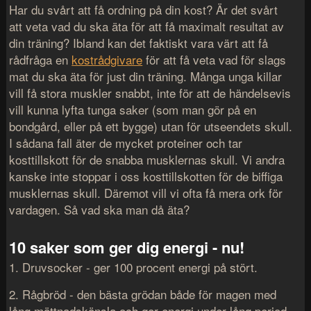
Har du svårt att få ordning på din kost? Är det svårt
att veta vad du ska äta för att få maximalt resultat av
din träning? Ibland kan det faktiskt vara värt att få
rådfråga en
kostrådgivare
för att få veta vad för slags
mat du ska äta för just din träning. Många unga killar
vill få stora muskler snabbt, inte för att de händelsevis
vill kunna lyfta tunga saker (som man gör på en
bondgård, eller på ett bygge) utan för utseendets skull.
I sådana fall äter de mycket proteiner och tar
kosttillskott för de snabba musklernas skull. Vi andra
kanske inte stoppar i oss kosttillskotten för de biffiga
musklernas skull. Däremot vill vi ofta få mera ork för
vardagen. Så vad ska man då äta?
10 saker som ger dig energi - nu!
1. Druvsocker - ger 100 procent energi på stört.
2. Rågbröd - den bästa grödan både för magen med
lång mättnadskänsla och ger energi under lång period.