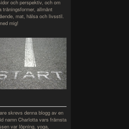
 sidor och perspektiv, och om
a träningsformer, allmänt
ende, mat, hälsa och livsstil.
 med mig!
gare skrevs denna blogg av en
 vid namn Charlotta vars främsta
ssen var löpning, yoga,