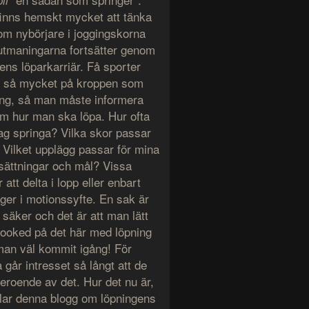
bli
finns hemskt mycket att tänka
om nybörjare i joggingskorna
utmaningarna fortsätter genom
ens löparkarriär. Få sporter
er så mycket på kroppen som
ing, så man måste informera
om hur man ska löpa. Hur ofta
jag springa? Vilka skor passar
 Vilket upplägg passar för mina
tsättningar och mål? Vissa
r att delta i lopp eller enbart
nger i motionssyfte. En sak är
 säker och det är att man lätt
 hooked på det här med löpning
man väl kommit igång! För
 går intresset så långt att de
beroende av det. Hur det nu är,
lar denna blogg om löpningens