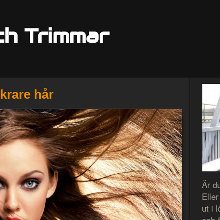
ch Trimmar
krare hår
Är d
Eller
ut i 
och