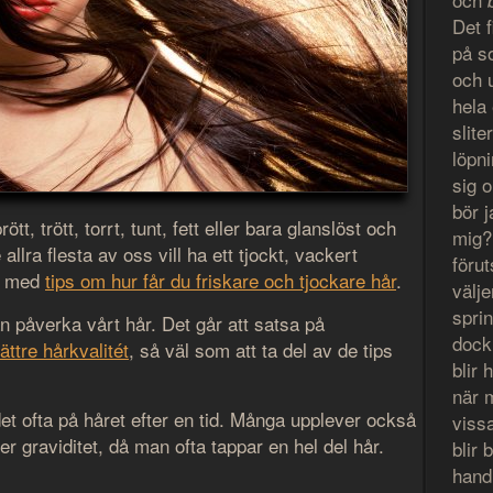
Det 
på s
och 
hela 
slit
löpn
sig 
bör 
tt, trött, torrt, tunt, fett eller bara glanslöst och
mig?
allra flesta av oss vill ha ett tjockt, vackert
föru
da med
tips om hur får du friskare och tjockare hår
.
välje
spri
 påverka vårt hår. Det går att satsa på
dock
ättre hårkvalitét
, så väl som att ta del av de tips
blir
när 
t ofta på håret efter en tid. Många upplever också
vissa
ter graviditet, då man ofta tappar en hel del hår.
blir 
hand