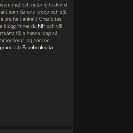
osam mat och naturlig hudvård
dant som får ens kropp och själ
å bra helt enkelt! Charlottas
a blogg finner du
här
och vill
rtsätta följa henne idag så
mmenderar jag hennes
agram
och
Facebooksida
.