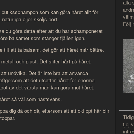
alla
andr
ika butiksschampon som kan göra håret allt för
välmå
 naturliga oljor sköljs bort.
Följ
ka du göra detta efter att du har schamponerat
före balsamet som stänger fjällen igen.
till att ta balsam, det gör att håret mår bättre.
etall och plast. Det sliter hårt på håret.
att undvika. Det är inte bra att använda
 eftgersom att det utsätter håret för enorma
något av det värsta man kan göra mot håret.
 håret så väl som hästsvans.
ippa dig då och då, eftersom att ett oklippt hår blir
Tidi
rtoppar.
tjej
intre