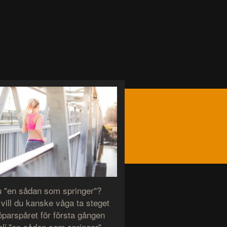
u "en sådan som springer"?
 vill du kanske våga ta steget
löparspåret för första gången
"en sådan som springer".