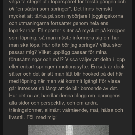
våga ta steget ut i löparspåret för första gången och
"en sådan som springer". Det finns hemskt
bli
mycket att tänka på som nybörjare i joggingskorna
och utmaningarna fortsätter genom hela ens
löparkarriär. Få sporter sliter så mycket på kroppen
som löpning, så man måste informera sig om hur
man ska löpa. Hur ofta bör jag springa? Vilka skor
passar mig? Vilket upplägg passar för mina
förutsättningar och mål? Vissa väljer att delta i lopp
eller enbart springer i motionssyfte. En sak är dock
säker och det är att man lätt blir hooked på det här
med löpning när man väl kommit igång! För vissa
går intresset så långt att de blir beroende av det.
Hur det nu är, handlar denna blogg om löpningens
alla sidor och perspektiv, och om andra
träningsformer, allmänt välmående, mat, hälsa och
livsstil. Följ med mig!