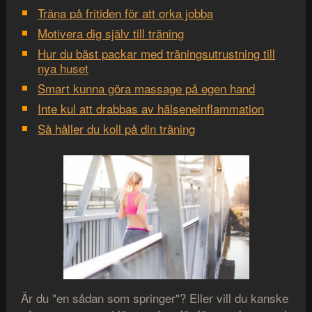
Träna på fritiden för att orka jobba
Motivera dig själv till träning
Hur du bäst packar med träningsutrustning till
nya huset
Smart kunna göra massage på egen hand
Inte kul att drabbas av hälseneinflammation
Så håller du koll på din träning
Är du "en sådan som springer"? Eller vill du kanske